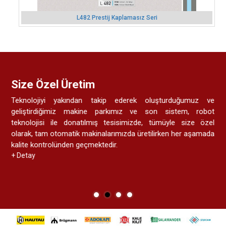
L482 Prestij Kaplamasız Seri
Ücretsiz Expertiz İçin Bizi Arayınız
Yeni binanıza, dairenize, pvc pencere, çelik kapı, iç kapı, dış
cephe giydirme düşünüyorsanız yada balkonunuzu, terasınızı
kapatmayı, cam balkon yaptırmayı düşünüyorsanız önce
ücretsiz danışma ve expertiz için mutlaka bizimle iletişime
geçiniz.
+ Detay