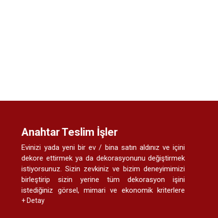
Anahtar Teslim İşler
Evinizi yada yeni bir ev / bina satın aldınız ve içini
dekore ettirmek ya da dekorasyonunu değiştirmek
istiyorsunuz. Sizin zevkiniz ve bizim deneyimimizi
birleştirip sizin yerine tüm dekorasyon işini
istediğiniz görsel, mimari ve ekonomik kriterlere
göre biz yapıyoruz. Size sadece içine yerleşip mutlu
+ Detay
olmak kalıyor.