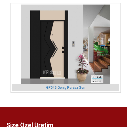
GP045 Geniş Pervaz Seri
Size Özel Üretim