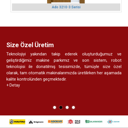
Ado 3210-3 Serisi
Ücretsiz Expertiz İçin Bizi Arayınız
Yeni binanıza, dairenize, pvc pencere, çelik kapı, iç kapı, dış
cephe giydirme düşünüyorsanız yada balkonunuzu, terasınızı
kapatmayı, cam balkon yaptırmayı düşünüyorsanız önce
ücretsiz danışma ve expertiz için mutlaka bizimle iletişime
geçiniz.
+ Detay